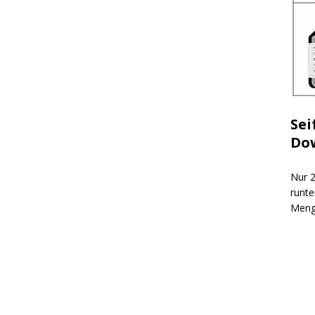
Sei
Do
Nur 2
runte
Meng