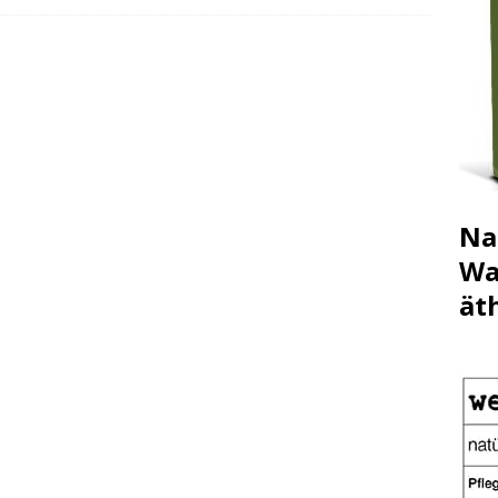
Na
Wa
ät