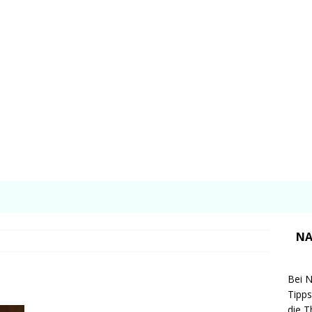
NA
Bei N
Tipps
die T