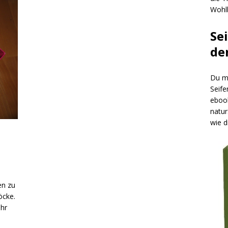
Wohlb
Se
de
Du mö
Seife
ebook
natur
wie d
en zu
öcke.
ehr