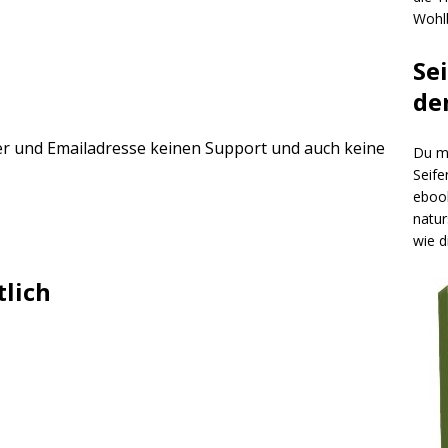
Wohlb
Se
de
r und Emailadresse keinen Support und auch keine
Du mö
Seife
ebook
natur
wie d
tlich