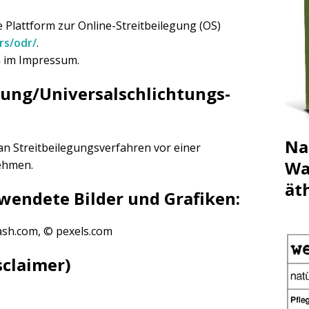
 Plattform zur Online-Streitbeilegung (OS)
rs/odr/
.
n im Impressum.
gung/Universal­schlichtungs­
Na
, an Streitbeilegungsverfahren vor einer
Wa
nehmen.
ät
wendete Bilder und Grafiken:
ash.com, © pexels.com
sclaimer)