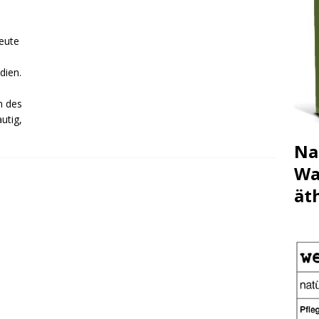
eute
dien.
n des
utig,
Na
Wa
ät