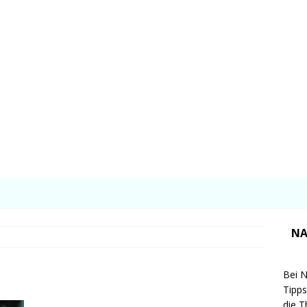
NA
Bei N
Tipps
die T