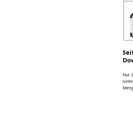
Sei
Do
Nur 2
runte
Meng