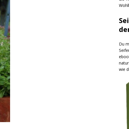
Wohlb
Se
de
Du mö
Seife
ebook
natur
wie d