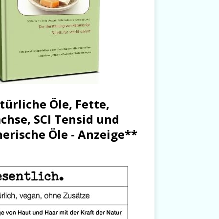
türliche Öle, Fette,
chse, SCI Tensid und
herische Öle - Anzeige**