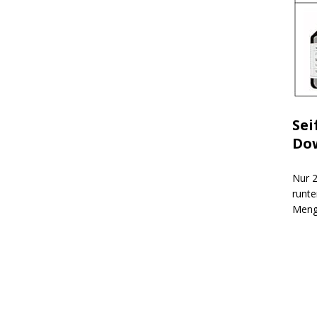
Sei
Do
Nur 2
runte
Meng