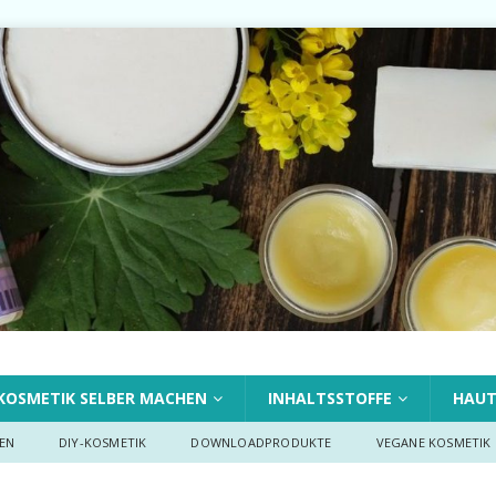
KOSMETIK SELBER MACHEN
INHALTSSTOFFE
HAU
EN
DIY-KOSMETIK
DOWNLOADPRODUKTE
VEGANE KOSMETIK