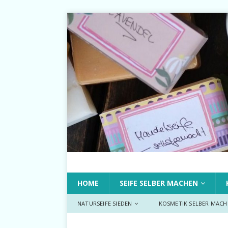
HOME
SEIFE SELBER MACHEN
NATURSEIFE SIEDEN
KOSMETIK SELBER MACH