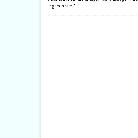
eigenen vier
[…]