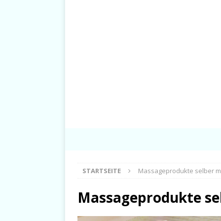
STARTSEITE
Massageprodukte selber 
Massageprodukte se