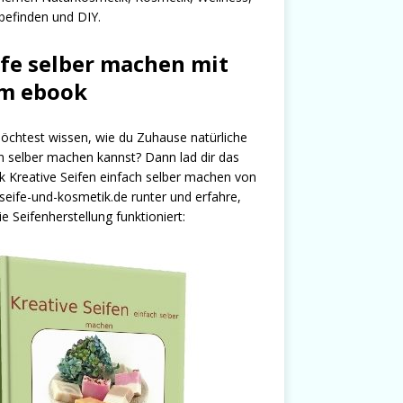
efinden und DIY.
ife selber machen mit
m ebook
chtest wissen, wie du Zuhause natürliche
n selber machen kannst? Dann lad dir das
 Kreative Seifen einfach selber machen von
seife-und-kosmetik.de runter und erfahre,
ie Seifenherstellung funktioniert: