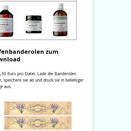
fenbanderolen zum
wnload
,50 Euro pro Datei. Lade die Banderolen
r, speichere sie ab und druck sie in beliebiger
e aus.