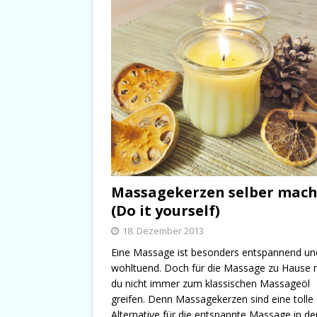
Massagekerzen selber mac
(Do it yourself)
18. Dezember 2013
Eine Massage ist besonders entspannend un
wohltuend. Doch für die Massage zu Hause 
du nicht immer zum klassischen Massageöl
greifen. Denn Massagekerzen sind eine tolle
Alternative für die entspannte Massage in de