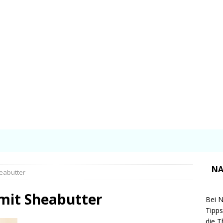
NA
eabutter
 mit Sheabutter
Bei N
Tipps
die T