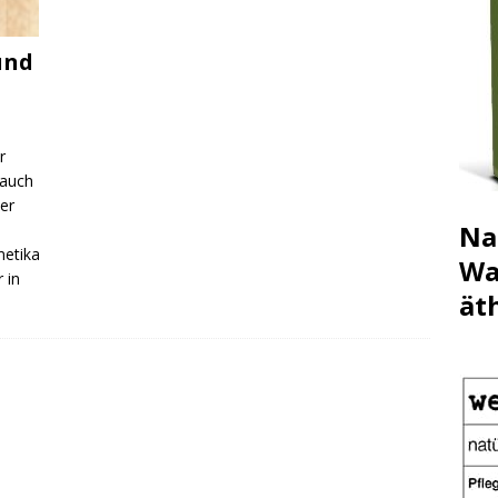
und
r
 auch
der
Na
metika
Wa
 in
ät