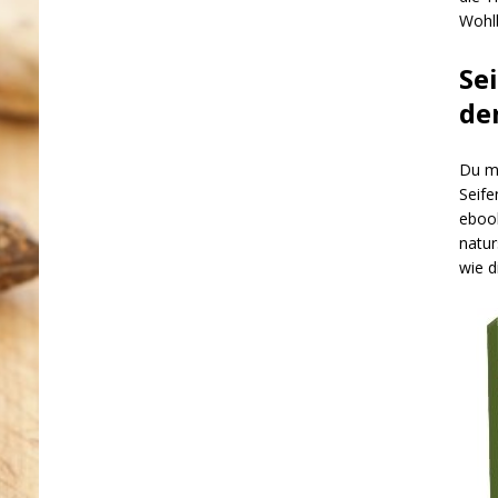
Wohlb
Se
de
Du mö
Seife
ebook
natur
wie d