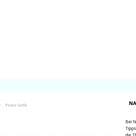
NA
Pears Seife
Bei N
Tipps
die T