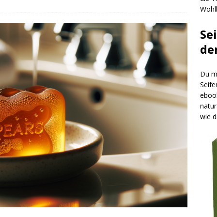
Wohlb
Se
de
Du mö
Seife
ebook
natur
wie d