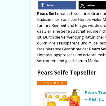
teilen
teilen
Pears Seife
hat sich seit ihrer Gründu
Badezimmern und den Herzen vieler M
für ihre Reinheit und Pflege, wurde ur
das Ziel, eine Seife zu schaffen, die ni
ist. Durch die Verwendung natürlicher Ö
durch ihre Transparenz und milde Rein
faszinierende Geschichte der
Pears Se
Herstellungsprozess und erfahre mehr
vertrauten und geschätzten Marke.
Pears Seife Topseller
BESTSELLER NR. 1
Pears Tra
+ Pears...