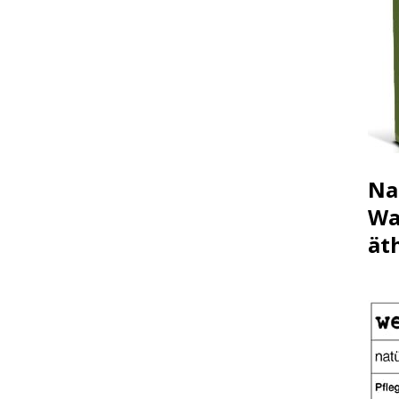
Na
Wa
ät