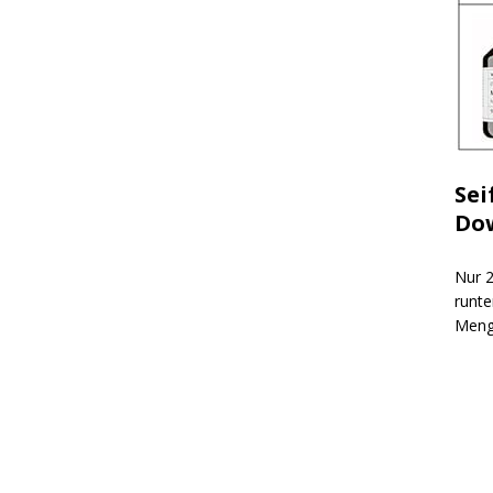
Sei
Do
Nur 2
runte
Meng