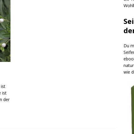
Wohlb
Se
de
Du mö
Seife
ebook
natur
wie d
ist
 ist
in der