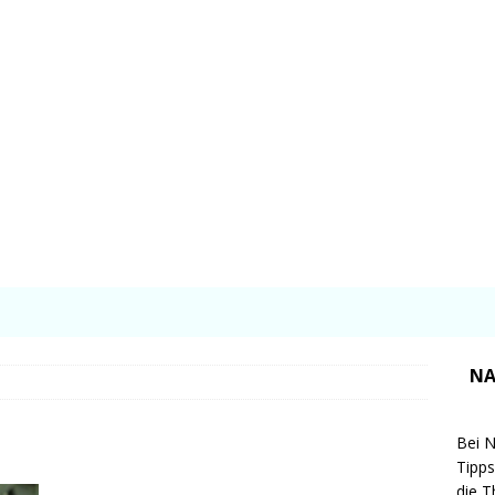
NA
Bei N
Tipps
die T