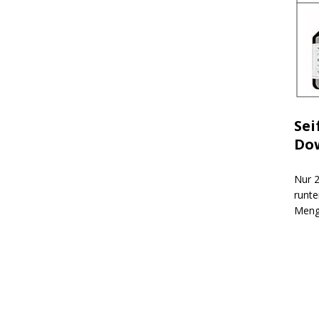
Sei
Do
Nur 2
runte
Meng