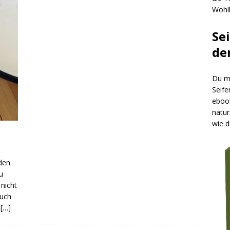
Wohlb
Se
de
Du mö
Seife
ebook
natur
wie d
nden
u
 nicht
auch
t
[…]