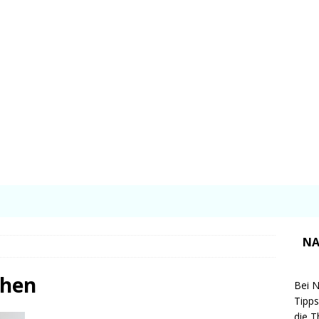
NA
chen
Bei N
Tipps
die T