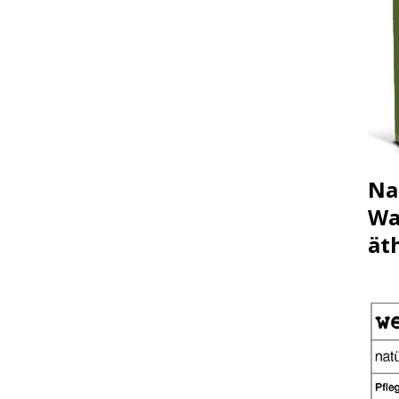
Na
Wa
ät