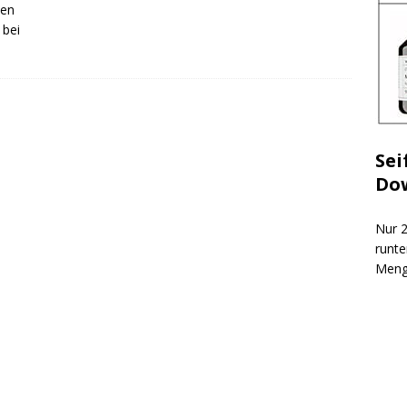
den
 bei
Sei
Do
Nur 2
runte
Meng