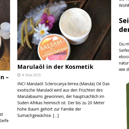
Wohlb
Se
de
Du mö
Seife
ebook
natur
Marulaöl in der Kosmetik
wie d
4. Mai 2015
n –
INCI Marulaöl: Sclerocarya birrea (Marula) Oil Das
exotische Marulaöl wird aus den Früchten des
Marulabaums gewonnen, der hauptsächlich im
Süden Afrikas heimisch ist. Der bis zu 20 Meter
hohe Baum gehört zur Familie der
st
Sumachgewächse.
[…]
Seife