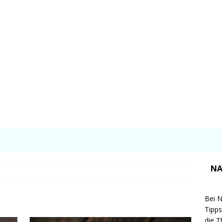
NA
Bei N
Tipps
die T