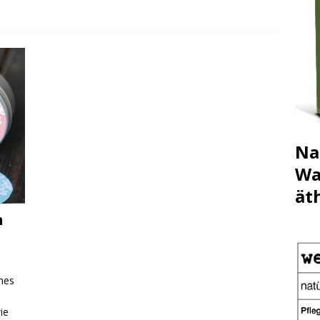
Na
Wa
ät
h
nes
ie