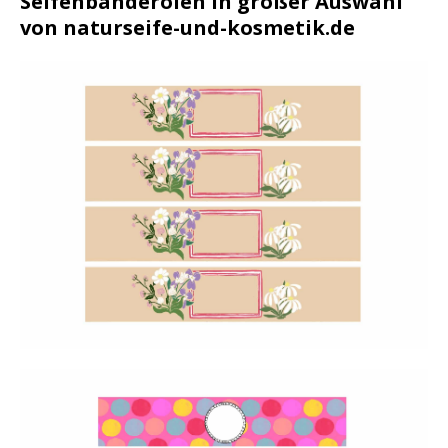
Seifenbanderolen in großer Auswahl
von naturseife-und-kosmetik.de