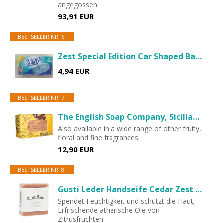
angegossen
93,91 EUR
BESTSELLER NR. 6
Zest Special Edition Car Shaped Bar 1 Soap Bar Aqua Net Weight...
4,94 EUR
BESTSELLER NR. 7
The English Soap Company, Sicilian Lemon & Sweet Orange Soap Bar...
Also available in a wide range of other fruity,
floral and fine fragrances.
12,90 EUR
BESTSELLER NR. 8
Gusti Leder Handseife Cedar Zest Soap - Seife Naturseife...
Spendet Feuchtigkeit und schützt die Haut;
Erfrischende ätherische Öle von
Zitrusfrüchten