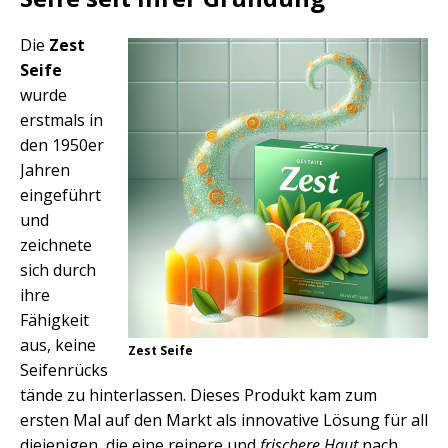
Die
Zest
Seife
wurde
erstmals in
den 1950er
Jahren
eingeführt
und
zeichnete
sich durch
ihre
Fähigkeit
aus, keine
Zest Seife
Seifenrücks
tände zu hinterlassen. Dieses Produkt kam zum
ersten Mal auf den Markt als innovative Lösung für all
diejenigen, die eine reinere und
frischere Haut
nach