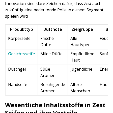
Innovation sind klare Zeichen dafür, dass
Zest
auch
zukünftig eine bedeutende Rolle in diesem Segment
spielen wird.
Produkttyp
Duftnote
Zielgruppe
Bes
Körperseife
Frische
Alle
Feucht
Düfte
Hauttypen
Gesichtsseife
Milde Düfte
Empfindliche
Sanfte
Haut
Duschgel
Süße
Jugendliche
Energi
Aromen
Handseife
Beruhigende
Ältere
Hautsc
Aromen
Menschen
Wesentliche Inhaltsstoffe in Zest
Seifen und ihre Vorteile