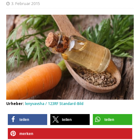
3. Februar 2015
Urheber:
lenyvavsha / 123RF Standard-Bild
teilen
teilen
teilen
merken