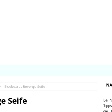
NA
Bluebeards Revenge Seife
e Seife
Bei N
Tipps
die T