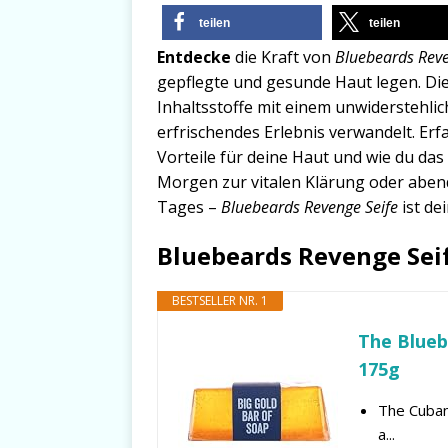
teilen
teilen
Entdecke
die Kraft von
Bluebeards Reve
gepflegte und gesunde Haut legen. Die
Inhaltsstoffe mit einem unwiderstehlich
erfrischendes Erlebnis verwandelt. Erf
Vorteile für deine Haut und wie du da
Morgen zur vitalen Klärung oder aben
Tages –
Bluebeards Revenge Seife
ist dei
Bluebeards Revenge Se
BESTSELLER NR. 1
The Blueb
175g
The Cuban
a...