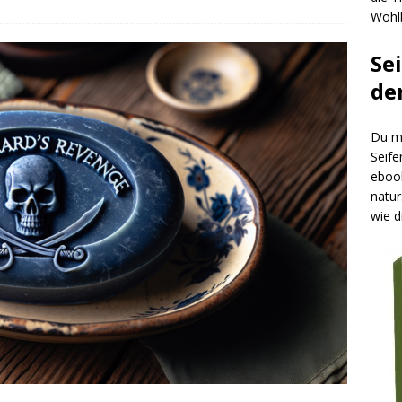
Wohlb
Se
de
Du mö
Seife
ebook
natur
wie d