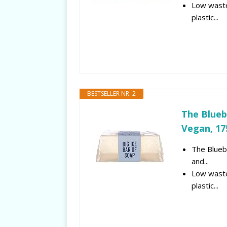
Low waste
plastic...
BESTSELLER NR. 2
The Blueb
Vegan, 17
The Blueb
and...
Low waste
plastic...