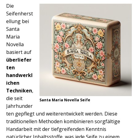
Die
Seifenherst
ellung bei
Santa
Maria
Novella
basiert auf
überliefer
ten
handwerkl
ichen
Techniken
,
die seit
Santa Maria Novella Seife
Jahrhunder
ten gepflegt und weiterentwickelt werden. Diese
traditionellen Methoden kombinieren sorgfältige
Handarbeit mit der tiefgreifenden Kenntnis
natürlicher Inhaltsstoffe, was jede Seife zu einem