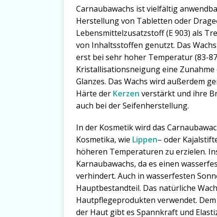
Carnaubawachs ist vielfältig anwendba
Herstellung von Tabletten oder Dragees
Lebensmittelzusatzstoff (E 903) als T
von Inhaltsstoffen genutzt. Das Wach
erst bei sehr hoher Temperatur (83-87
Kristallisationsneigung eine Zunahme 
Glanzes. Das Wachs wird außerdem ger
Härte der
Kerzen
verstärkt und ihre B
auch bei der Seifenherstellung.
In der Kosmetik wird das Carnaubawach
Kosmetika, wie
Lippen
– oder Kajalstif
höheren Temperaturen zu erzielen. I
Karnaubawachs, da es einen wasserfes
verhindert. Auch in wasserfesten Sonn
Hauptbestandteil. Das natürliche Wac
Hautpflegeprodukten verwendet. Dem H
der Haut gibt es Spannkraft und Elastiz