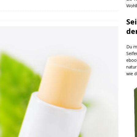
Wohlb
Se
de
Du mö
Seife
ebook
natur
wie d