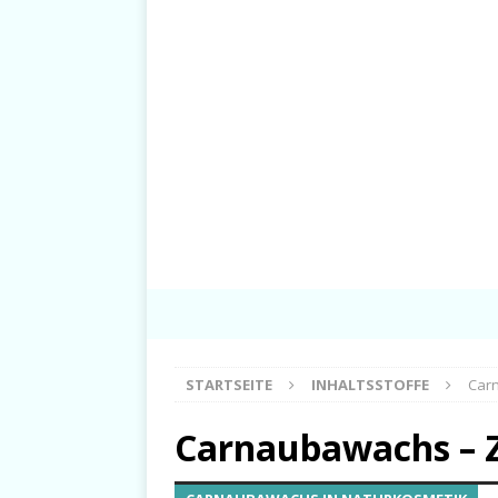
STARTSEITE
INHALTSSTOFFE
Carn
Carnaubawachs – Z