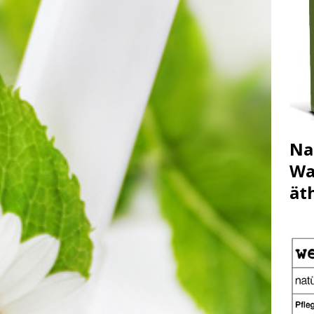
Na
Wa
ät