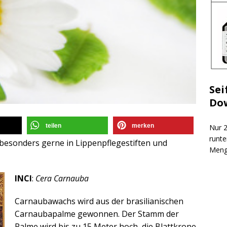
Sei
Do
teilen
merken
Nur 2
runte
besonders gerne in Lippenpflegestiften und
Meng
INCI
:
Cera Carnauba
Carnaubawachs wird aus der brasilianischen
Carnaubapalme gewonnen. Der Stamm der
Palme wird bis zu 15 Meter hoch, die Blattkrone