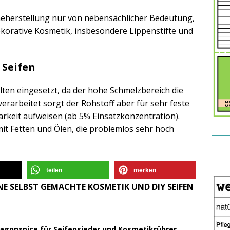
meherstellung nur von nebensächlicher Bedeutung,
korative Kosmetik, insbesondere Lippenstifte und
 Seifen
lten eingesetzt, da der hohe Schmelzbereich die
erarbeitet sorgt der Rohstoff aber für sehr feste
arkeit aufweisen (ab 5% Einsatzkonzentration).
it Fetten und Ölen, die problemlos sehr hoch
teilen
merken
E SELBST GEMACHTE KOSMETIK UND DIY SEIFEN
ragonspice für Seifensieder und Kosmetikrührer.