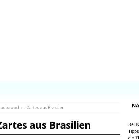
NA
aubawachs – Zartes aus Brasilien
artes aus Brasilien
Bei N
Tipps
die T