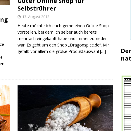
Guter Online Shop für
Selbstrührer
p
13. August 2013
ung
Heute möchte ich euch gerne einen Online Shop
vorstellen, bei dem ich selber auch bereits
mehrfach eingekauft habe und immer zufrieden
ice
war. Es geht um den Shop „Dragonspice.de“. Mir
Der
gefällt vor allem die große Produktauswahl
[…]
nat
le
ben