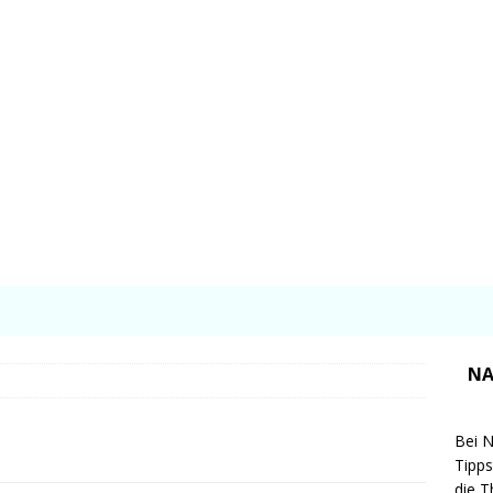
NA
Bei N
Tipps
die T