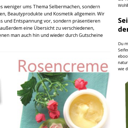
Wohlb
 es weniger ums Thema Selbermachen, sondern
n, Beautyprodukte und Kosmetik allgemein. Wir
Se
ness und Entspannung vor, sondern präsentieren
de
 außerdem eine Übersicht zu verschiedenen,
enen man auch hin und wieder durch Gutscheine
Du mö
Seife
ebook
natur
wie d