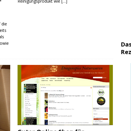
Reinigungsprodukt wie
[…]
 die
eits
als
sowie
Das
Rez