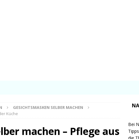
NA
N
GESICHTSMASKEN SELBER MACHEN
der Küche
Bei N
lber machen – Pflege aus
Tipps
die T