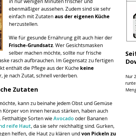
in nur wenigen Minuten frischer und
ebenmäßiger aussehen. Zudem sind sie sehr
einfach mit Zutaten
aus der eigenen Küche
herzustellen.
Wie für gesunde Ernährung gilt auch hier der
Frische-Grundsatz
. Wer Gesichtsmasken
Sei
selber machen möchte, sollte nur frische
ske rasch aufbrauchen. Im Gegensatz zu fertigen
Do
 enthält die Pflege aus der Küche
keine
 je nach Zutat, schnell verderben.
Nur 2
runte
iche Zutaten
Meng
öchte, kann zu beinahe jedem Obst und Gemüse
den Körper von innen heraus stärken, haben auch
 Fetthaltige Sorten wie
Avocado
oder Bananen
nd reife Haut
, da sie sehr reichhaltig sind. Gurken,
gen helfen, die Haut zu klären und
von Pickeln zu