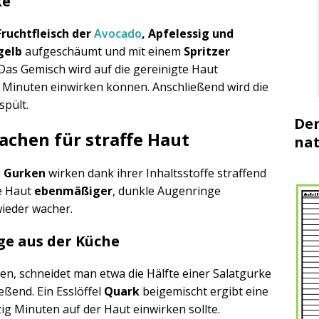
ke
Fruchtfleisch der
Avocado
, Apfelessig und
gelb
aufgeschäumt und mit einem
Spritzer
Das Gemisch wird auf die gereinigte Haut
 Minuten einwirken können. Anschließend wird die
pült.
Der
achen für straffe Haut
nat
h
Gurken
wirken dank ihrer Inhaltsstoffe straffend
ie Haut
ebenmäßiger
, dunkle Augenringe
wieder wacher.
ge aus der Küche
en, schneidet man etwa die Hälfte einer Salatgurke
ießend. Ein Esslöffel
Quark
beigemischt ergibt eine
ig Minuten auf der Haut einwirken sollte.