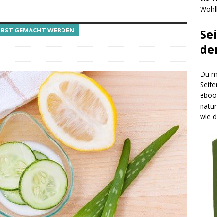
Wohlb
ELBST GEMACHT WERDEN
Se
de
Du mö
Seife
ebook
natur
wie d