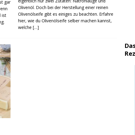
eigentlich nur zwei Zutaten: Natronlauge und
st gar
Olivenöl. Doch bei der Herstellung einer reinen
wenn
Olivenölseife gibt es einiges zu beachten. Erfahre
 ist
hier, wie du Olivenölseife selber machen kannst,
ng.
welche
[…]
Das
Rez