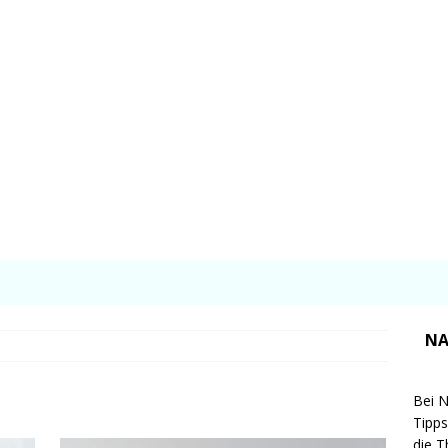
NA
Bei N
Tipps
die T