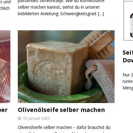
passendes Seifenrezept. Wie du Konfettiseife
ss und
selber machen kannst, siehst du in unserer
chlich
bebilderten Anleitung: Schwierigkeitsgrad:
[…]
Sei
Do
Nur 2
runte
Meng
ber
Olivenölseife selber machen
10. Januar 2020
Olivenölseife selber machen – dafür brauchst du