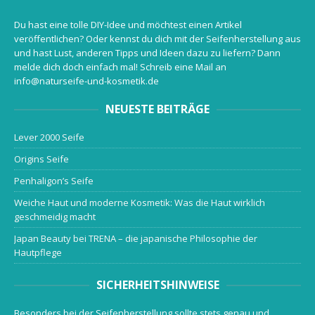
Du hast eine tolle DIY-Idee und möchtest einen Artikel
veröffentlichen? Oder kennst du dich mit der Seifenherstellung aus
und hast Lust, anderen Tipps und Ideen dazu zu liefern? Dann
melde dich doch einfach mal! Schreib eine Mail an
info@naturseife-und-kosmetik.de
NEUESTE BEITRÄGE
Lever 2000 Seife
Origins Seife
Penhaligon’s Seife
Weiche Haut und moderne Kosmetik: Was die Haut wirklich
geschmeidig macht
Japan Beauty bei TRENA – die japanische Philosophie der
Hautpflege
SICHERHEITSHINWEISE
Besonders bei der Seifenherstellung sollte stets genau und