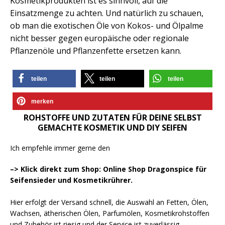
Kosmetikprodukten ist es sinnvoll, auf die
Einsatzmenge zu achten. Und natürlich zu schauen,
ob man die exotischen Öle von Kokos- und Ölpalme
nicht besser gegen europäische oder regionale
Pflanzenöle und Pflanzenfette ersetzen kann.
teilen
teilen
teilen
merken
ROHSTOFFE UND ZUTATEN FÜR DEINE SELBST
GEMACHTE KOSMETIK UND DIY SEIFEN
Ich empfehle immer gerne den
–> Klick direkt zum Shop: Online Shop Dragonspice für
Seifensieder und Kosmetikrührer.
Hier erfolgt der Versand schnell, die Auswahl an Fetten, Ölen,
Wachsen, ätherischen Ölen, Parfumölen, Kosmetikrohstoffen
und Zubehör ist riesig und der Service ist zuverlässig.