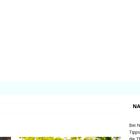
NA
Bei N
Tipps
die T