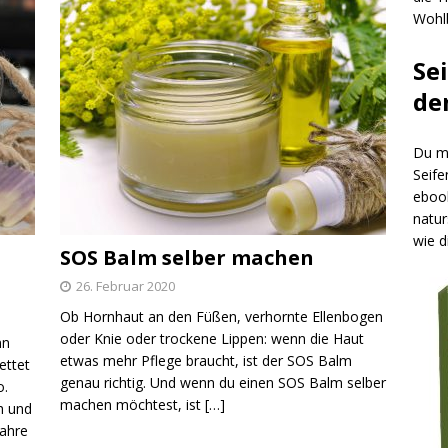
Wohlb
Se
de
Du mö
Seife
ebook
natur
wie d
SOS Balm selber machen
26. Februar 2020
Ob Hornhaut an den Füßen, verhornte Ellenbogen
oder Knie oder trockene Lippen: wenn die Haut
nn
etwas mehr Pflege braucht, ist der SOS Balm
ettet
genau richtig. Und wenn du einen SOS Balm selber
o.
machen möchtest, ist
[…]
h und
fahre