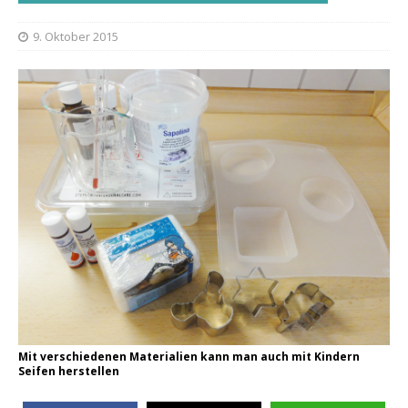
9. Oktober 2015
Mit verschiedenen Materialien kann man auch mit Kindern
Seifen herstellen