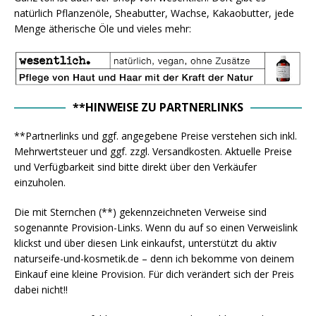
natürlich Pflanzenöle, Sheabutter, Wachse, Kakaobutter, jede
Menge ätherische Öle und vieles mehr:
**HINWEISE ZU PARTNERLINKS
**Partnerlinks und ggf. angegebene Preise verstehen sich inkl.
Mehrwertsteuer und ggf. zzgl. Versandkosten. Aktuelle Preise
und Verfügbarkeit sind bitte direkt über den Verkäufer
einzuholen.
Die mit Sternchen (**) gekennzeichneten Verweise sind
sogenannte Provision-Links. Wenn du auf so einen Verweislink
klickst und über diesen Link einkaufst, unterstützt du aktiv
naturseife-und-kosmetik.de – denn ich bekomme von deinem
Einkauf eine kleine Provision. Für dich verändert sich der Preis
dabei nicht!!