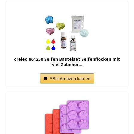
creleo 861250 Seifen Bastelset Seifenflocken mit
viel Zubehör...
*Bei Amazon kaufen