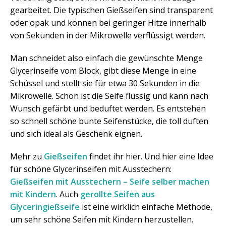
gearbeitet. Die typischen Gießseifen sind transparent
oder opak und können bei geringer Hitze innerhalb
von Sekunden in der Mikrowelle verflüssigt werden.
Man schneidet also einfach die gewünschte Menge
Glycerinseife vom Block, gibt diese Menge in eine
Schüssel und stellt sie für etwa 30 Sekunden in die
Mikrowelle. Schon ist die Seife flüssig und kann nach
Wunsch gefärbt und beduftet werden. Es entstehen
so schnell schöne bunte Seifenstücke, die toll duften
und sich ideal als Geschenk eignen.
Mehr zu
Gießseifen
findet ihr hier. Und hier eine Idee
für schöne Glycerinseifen mit Ausstechern:
Gießseifen mit Ausstechern – Seife selber machen
mit Kindern
. Auch
gerollte Seifen aus
Glyceringießseife
ist eine wirklich einfache Methode,
um sehr schöne Seifen mit Kindern herzustellen.