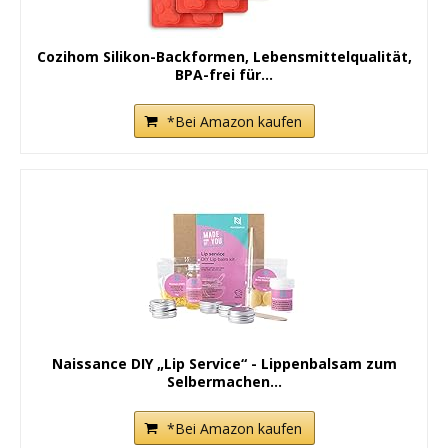
Cozihom Silikon-Backformen, Lebensmittelqualität,
BPA-frei für...
*Bei Amazon kaufen
Naissance DIY „Lip Service“ - Lippenbalsam zum
Selbermachen...
*Bei Amazon kaufen