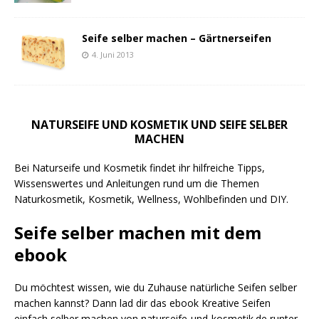
Seife selber machen – Gärtnerseifen
4. Juni 2013
NATURSEIFE UND KOSMETIK UND SEIFE SELBER
MACHEN
Bei Naturseife und Kosmetik findet ihr hilfreiche Tipps,
Wissenswertes und Anleitungen rund um die Themen
Naturkosmetik, Kosmetik, Wellness, Wohlbefinden und DIY.
Seife selber machen mit dem
ebook
Du möchtest wissen, wie du Zuhause natürliche Seifen selber
machen kannst? Dann lad dir das ebook Kreative Seifen
einfach selber machen von naturseife-und-kosmetik.de runter