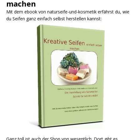
machen
Mit dem ebook von naturseife-und-kosmetik erfährst du, wie
du Seifen ganz einfach selbst herstellen kannst:
Ganz toll ist auch der Shop von wesentlich. Dort gibt es