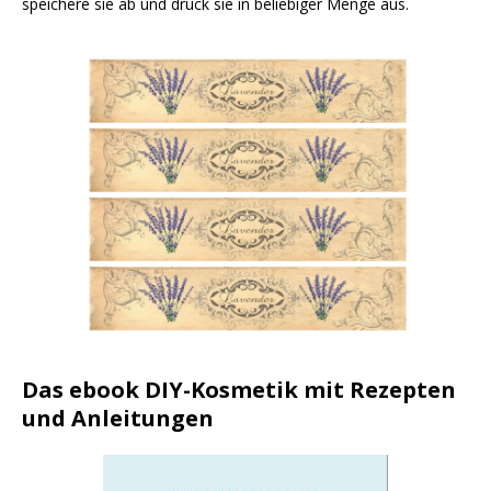
speichere sie ab und druck sie in beliebiger Menge aus.
Das ebook DIY-Kosmetik mit Rezepten
und Anleitungen