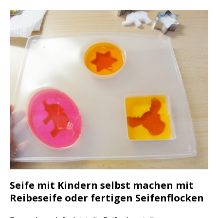
Seife mit Kindern selbst machen mit
Reibeseife oder fertigen Seifenflocken