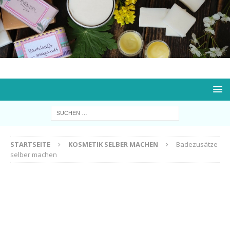
STARTSEITE
KOSMETIK SELBER MACHEN
Badezusätze
selber machen