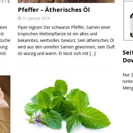
Pfeffer – Ätherisches Öl
31. Januar 2014
nten
Piper nigrum Der schwarze Pfeffer, Samen einer
st
tropischen Kletterpflanze ist ein altes und
 Küche
bekanntes, wertvolles Gewürz. Sein ätherisches Öl
hung
wird aus den unreifen Samen gewonnen, sein Duft
Sei
nöl
ist würzig und warm. Er lässt sich mit
[…]
Do
Nur 2
runte
Meng