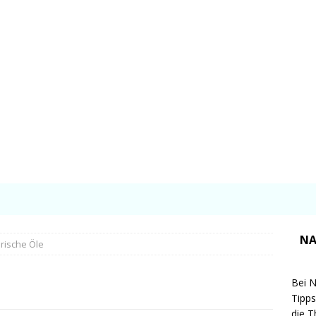
NA
rische Öle
Bei N
Tipps
die T