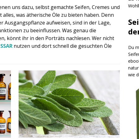
Wohlb
ienen uns dazu, selbst gemachte Seifen, Cremes und
ht alles, was ätherische Öle zu bieten haben. Denn
Se
rer Ausgangspflanze aufweisen, sind in der Lage,
de
nktionen zu beeinflussen. Was genau die
n, könnt ihr in den Porträts nachlesen. Wer nicht
SSAR
nutzen und dort schnell die gesuchten Öle
Du mö
Seife
ebook
natur
wie d