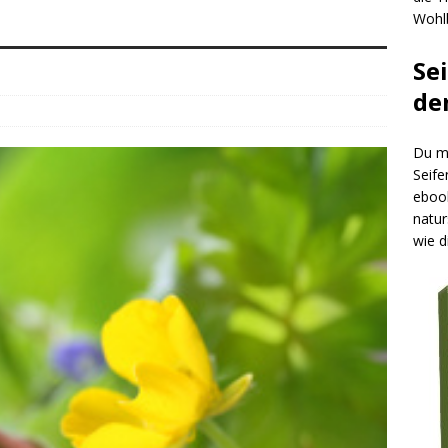
Wohlb
Se
de
Du mö
Seife
ebook
natur
wie d