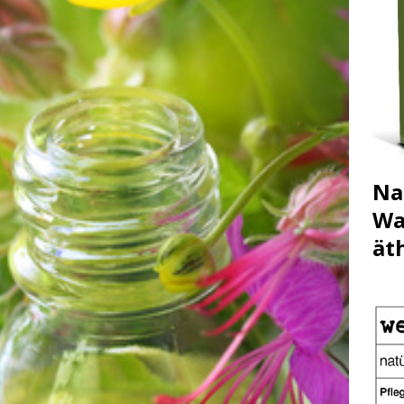
Na
Wa
ät