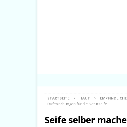
STARTSEITE
HAUT
EMPFINDLICH
Duftmischungen für die Naturseife
Seife selber mach