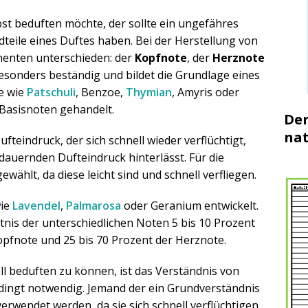
st beduften möchte, der sollte ein ungefähres
teile eines Duftes haben. Bei der Herstellung von
nenten unterschieden: der
Kopfnote
, der
Herznote
 besonders beständig und bildet die Grundlage eines
e wie
Patschuli
, Benzoe,
Thymian
, Amyris oder
 Basisnoten gehandelt.
Der
nat
fteindruck, der sich schnell wieder verflüchtigt,
auernden Dufteindruck hinterlässt. Für die
ählt, da diese leicht sind und schnell verfliegen.
wie
Lavendel
,
Palmarosa
oder Geranium entwickelt.
tnis der unterschiedlichen Noten 5 bis 10 Prozent
opfnote und 25 bis 70 Prozent der Herznote.
ll beduften zu können, ist das Verständnis von
edingt notwendig. Jemand der ein Grundverständnis
erwendet werden, da sie sich schnell verflüchtigen,