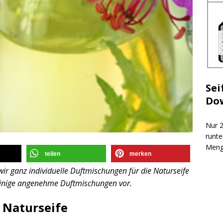
Sei
Do
Nur 2
runte
Meng
teilen
merken
ir ganz individuelle Duftmischungen für die Naturseife
 einige angenehme Duftmischungen vor.
 Naturseife