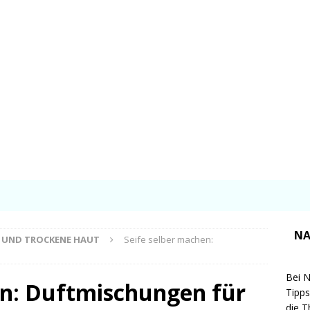
NA
E UND TROCKENE HAUT
Seife selber machen:
Bei N
en: Duftmischungen für
Tipps
die T